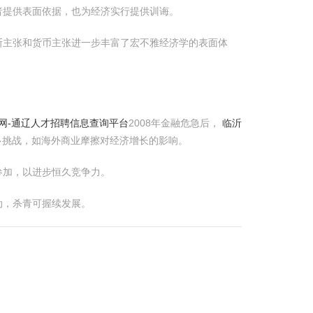
者提供表面依据，也为经济实行提供训诲。
斯主张和货币主张进一步丰富了宏不雅经济学的表面体
网-通辽人才招聘信息查询平台
2008年金融危急后，
临沂
多挑战，如海外商业摩擦对经济增长的影响。
参加，以进步恒久竞争力。
动，杀青可握续发展。