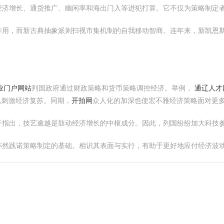
经济增长、通货推广、幽闲率和海出门入等进犯打算。它不仅为策略制定
作用，而新古典抽象派则扫视市集机制的自我移动智商。连年来，新凯恩
专业门户网站
列国政府通过财政策略和货币策略调控经济。举例，
通辽人才
以刺激经济复苏。同期，
开拍网
众人化的加深也使宏不雅经济策略面对更
子指出，技艺逾越是鼓动经济增长的中枢成分。因此，列国纷纷加大科技
亦然践诺策略制定的基础。相识其表面与实行，有助于更好地应付经济波