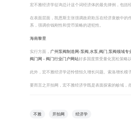
宏不雅经济学征询总计这个词经济体的最先律例，包括
在表面层面，凯恩斯主张强调政府欺压在经济衰败中的
系，强调价钱刚性和货币策略的进犯性。
海南黎昱
实行方面，
广州泵阀制造网-泵阀,水泵,阀门,泵阀领域
阀门网 - 阀门行业门户网站
好多国度禁受量化宽松策略
此外，宏不雅经济学还怜惜恒久增长问题。索洛增长模
要而言之开拍网，宏不雅经济学既是表面探索的畛域，
不雅
开拍网
经济学