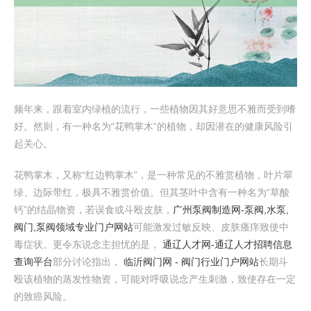
频年来，跟着室内绿植的流行，一些植物因其好意思不雅而受到嗜
好。然则，有一种名为“花鸭掌木”的植物，却因潜在的健康风险引
起关心。
花鸭掌木，又称“红边鸭掌木”，是一种常见的不雅赏植物，叶片翠
绿、边际带红，极具不雅赏价值。但其茎叶中含有一种名为“草酸
钙”的结晶物资，若误食或斗殴皮肤，
广州泵阀制造网-泵阀,水泵,
阀门,泵阀领域专业门户网站
可能激发过敏反映、皮肤瘙痒致使中
毒症状。更令东说念主担忧的是，
通辽人才网-通辽人才招聘信息
查询平台
部分讨论指出，
临沂阀门网 - 阀门行业门户网站
长期斗
殴该植物的蒸发性物资，可能对呼吸说念产生刺激，致使存在一定
的致癌风险。