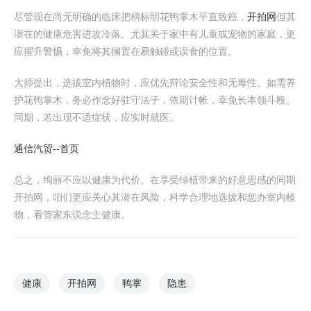
尽管现在尚无明确的临床把柄标明花鸭掌木平直致癌，
开拍网
但其
潜在的健康危害进攻冷落。尤其关于家中有儿童或宠物的家庭，更
应擢升警惕，幸免将其搁置在易触碰或误食的位置。
大师提出，选拔室内植物时，应优先辩论安全性和无毒性。如需养
护花鸭掌木，务必作念好驻守法子，依期计帐，幸免长本领斗殴。
同期，若出现不适症状，应实时就医。
通信汽贸--首页
总之，绚丽不应以健康为代价。在享受绿植带来的好意思感的同期
开拍网，咱们更应关心其潜在风险，科学合理地选拔和惩办室内植
物，看管家东说念主健康。
健康
开拍网
鸭掌
隐患